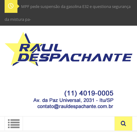
MPF pede suspensão da gasolina E32 e questiona segurança
da mistura para os_