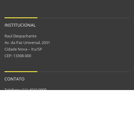
INSTITUCIONAL
Raul Despachante
Av. da Paz Universal, 2031
Cidade Nova – Itu/SP
CEP: 13308-000
CONTATO
Telefone: (11) 4019.0005
WhatsApp: (11) 9.8106.2025
Celular vivo: (11) 9.9988.0273
Celular vivo: (11) 9.9938.0273
contato@rauldespachante.com.br