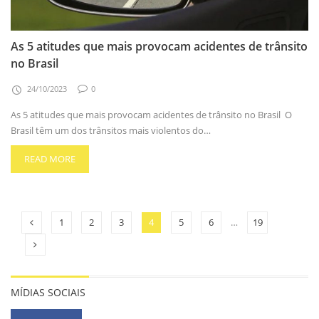
As 5 atitudes que mais provocam acidentes de trânsito
no Brasil
24/10/2023
0
As 5 atitudes que mais provocam acidentes de trânsito no Brasil O
Brasil têm um dos trânsitos mais violentos do…
READ MORE
1
2
3
4
5
6
…
19
MÍDIAS SOCIAIS