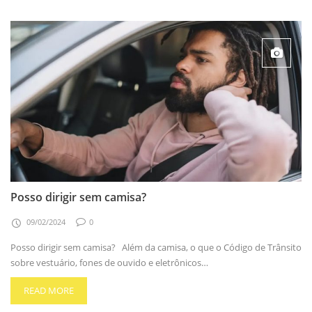
Posso dirigir sem camisa?
09/02/2024
0
Posso dirigir sem camisa? Além da camisa, o que o Código de Trânsito
sobre vestuário, fones de ouvido e eletrônicos…
READ MORE