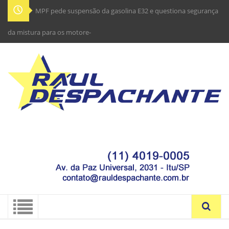
MPF pede suspensão da gasolina E32 e questiona segurança
da mistura para os motores