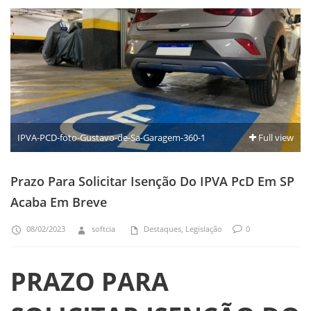
IPVA-PCD-foto-Gustavo-de-Sa-Garagem-360-1
Full view
Prazo Para Solicitar Isenção Do IPVA PcD Em SP
Acaba Em Breve
08/02/2023
softcia
Destaques
,
Legislação
0
PRAZO PARA