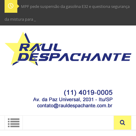
MPF pede suspensão da gasolina E32 e questiona segurança
da mistura para os motor_