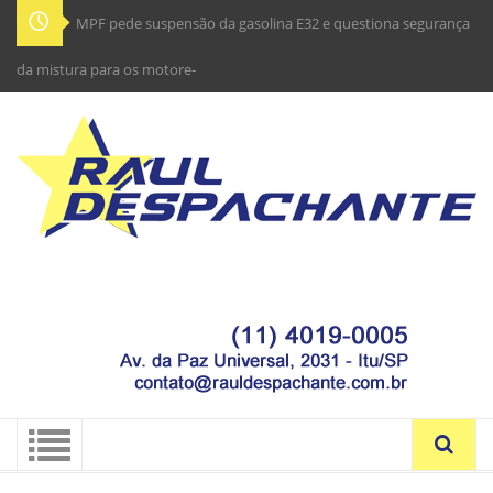
MPF pede suspensão da gasolina E32 e questiona segurança
da mistura para os motores