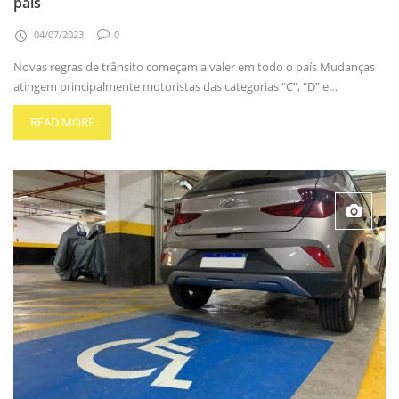
país
04/07/2023
0
Novas regras de trânsito começam a valer em todo o país Mudanças
atingem principalmente motoristas das categorias “C”, “D” e…
READ MORE